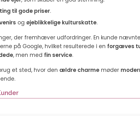
ng til gode priser
.
venirs
og
øjeblikkelige kulturskatte
.
ger, der fremhæver udfordringer. En kunde nævnte
ne på Google, hvilket resulterede i en
forgæves t
dede
, men med
fin service
.
brug et sted, hvor den
ældre charme
møder
moder
gende.
Kunder