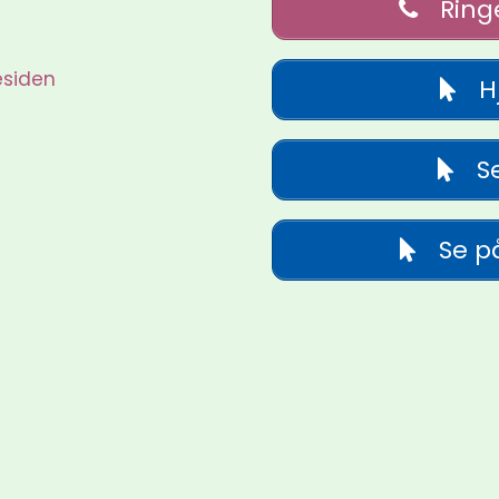
Ring
esiden
H
Se
Se p