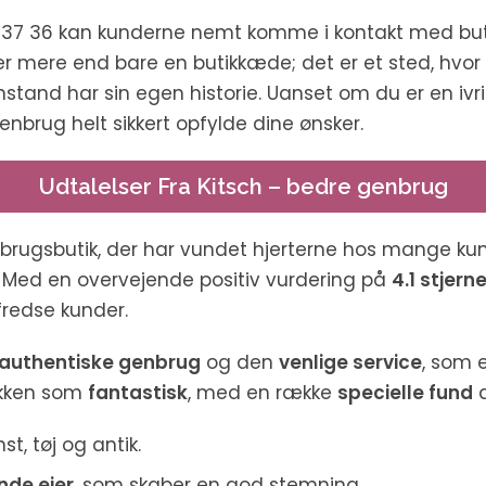
7 36 kan kunderne nemt komme i kontakt med butik
er mere end bare en butikkæde; det er et sted, hvor
stand har sin egen historie. Uanset om du er en ivrig
genbrug helt sikkert opfylde dine ønsker.
Udtalelser Fra Kitsch – bedre genbrug
nbrugsbutik, der har vundet hjerterne hos mange k
. Med en overvejende positiv vurdering på
4.1 stjern
lfredse kunder.
authentiske genbrug
og den
venlige service
, som e
ikken som
fantastisk
, med en række
specielle fund
a
st, tøj og antik.
de ejer
, som skaber en god stemning.