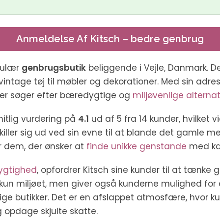
Anmeldelse Af Kitsch – bedre genbrug
pulær
genbrugsbutik
beliggende i Vejle, Danmark. De
vintage tøj til møbler og dekorationer. Med sin adre
der søger efter bæredygtige og
miljøvenlige alternat
itlig vurdering på
4.1
ud af 5 fra 14 kunder, hvilket 
iller sig ud ved sin evne til at blande det gamle m
for dem, der ønsker at
finde unikke genstande
med kar
ygtighed
, opfordrer Kitsch sine kunder til at tænke
kke kun miljøet, men giver også kunderne mulighed fo
lige butikker. Det er en afslappet atmosfære, hvor kun
opdage skjulte skatte.