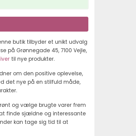
nne butik tilbyder et unikt udvalg
sse på Grønnegade 45, 7100 Vejle,
iver
til nye produkter.
vidner om den positive oplevelse,
ed det nye på en stilfuld måde,
akter.
 grønt og vælge brugte varer frem
r at finde sjældne og interessante
der kan tage sig tid til at