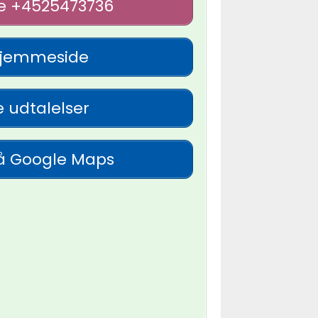
e +4525473736
jemmeside
 udtalelser
å Google Maps